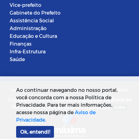
Vice-prefeito
Gabinete do Prefeito
Assistência Social
Administração
Educação e Cultura
Finanças
Infra-Estrutura
Saúde
Ao continuar navegando no nosso portal,
Versão do Sistema: 5.0.268
Data da Versão: 18/03/2026
você concorda com a nossa Política de
Copyright © 2026 Prefeitura Municipal de Barra de
Privacidade. Para ter mais informações,
Santa Rosa. Todos os direitos reservados.
SUBIR
acesse nossa página de
Aviso de
Privacidade
.
Ok, entendi!