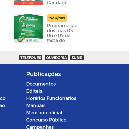
Caridade
24/04/2019
Programação
dos dias 05,
06 e 07 da
festa de
emancipação
da cidade
foram
TELEFONES
OUVIDORIA
SUBIR
divulgadas
Publicações
Documentos
Editais
ico
Horários Funcionários
ção
Manuais
Mensário oficial
Concurso Público
Campanhas