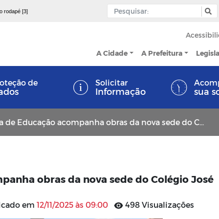
 o rodapé [3]
Acessibil
A Cidade
A Prefeitura
Legisl
oteção de
Solicitar
Acom
ados
Informação
sua s
 Educação acompanha obras da nova sede do Colégio José Eudenício Correia Lins
panha obras da nova sede do Colégio José
licado em
12/11/2025 às 09:00
498 Visualizações