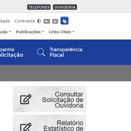
TELEFONES
OUVIDORIA
idade
Contraste
A+
A-
ação
Publicações
Links Úteis
panhe
Transparência
olicitação
Fiscal