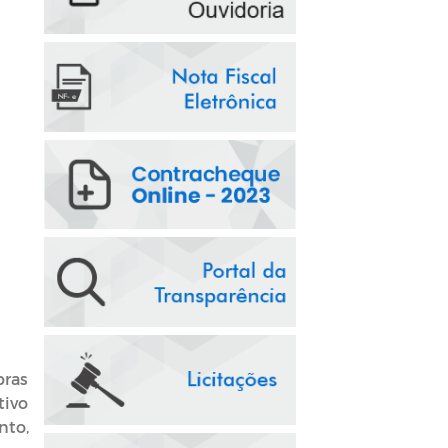
bras
tivo
nto,