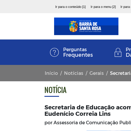
Ir para o conteúdo [1]
Ir para o menu [2]
Ir para
Perguntas
Pr
Frequentes
D
Início
Notícias
Gerais
Secretaria de
NOTÍCIA
Secretaria de Educação acom
Eudenício Correia Lins
por Assessoria de Comunicação Pub