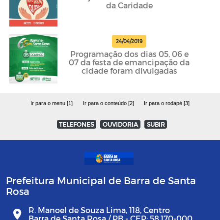
da Caridade
24/04/2019
Programação dos dias 05, 06 e
07 da festa de emancipação da
cidade foram divulgadas
Ir para o menu [1]
Ir para o conteúdo [2]
Ir para o rodapé [3]
TELEFONES
OUVIDORIA
SUBIR
Prefeitura Municipal de Barra de Santa
Rosa
R. Manoel de Souza Lima, 118, Centro
Barra de Santa Rosa / PB - CEP: 58.170-000