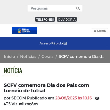
TELEFONES
OUVIDORIA
Menu
Acesso Rápido
Início
Notícias
Gerais
SCFV comemora Dia dos Pais com torneio de futsal
NOTÍCIA
SCFV comemora Dia dos Pais com
torneio de futsal
por SECOM Publicado em
28/08/2025 às 10:16
435 Visualizações