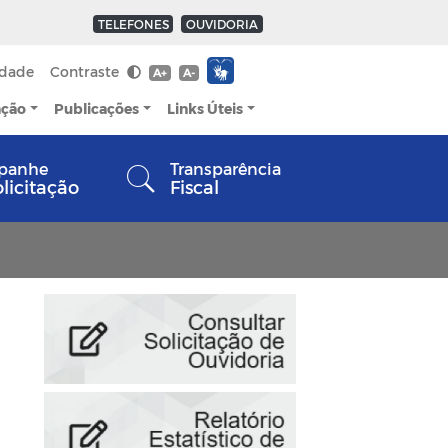
TELEFONES
OUVIDORIA
idade
Contraste
A+
A-
ação
Publicações
Links Úteis
panhe
Transparência
olicitação
Fiscal