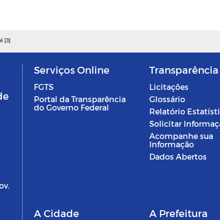
é [3]
Serviços Online
Transparência
FGTS
Licitações
de
Portal da Transparência
Glossário
do Governo Federal
Relatório Estatíst
Solicitar Informa
Acompanhe sua
Informação
Dados Abertos
ov.
A Cidade
A Prefeitura