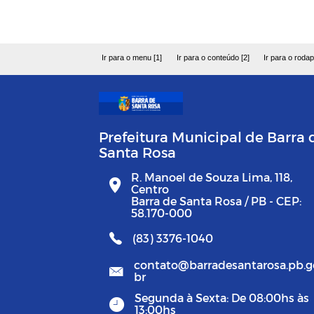
Ir para o menu [1]
Ir para o conteúdo [2]
Ir para o rodap
Prefeitura Municipal de Barra 
Santa Rosa
R. Manoel de Souza Lima, 118,
Centro
Barra de Santa Rosa / PB - CEP:
58.170-000
(83) 3376-1040
contato@barradesantarosa.pb.g
br
Segunda à Sexta: De 08:00hs às
13:00hs