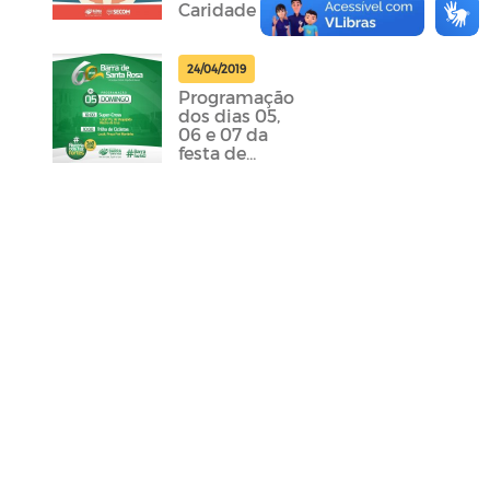
Caridade
24/04/2019
Programação
dos dias 05,
06 e 07 da
festa de
emancipação
da cidade
foram
divulgadas