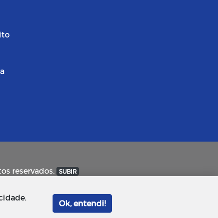
ito
ra
tos reservados.
SUBIR
cidade.
Ok, entendi!