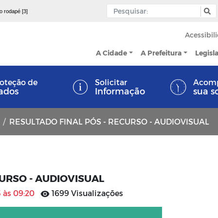
 o rodapé [3]
Acessibil
A Cidade
A Prefeitura
Legisl
oteção de
Solicitar
Acom
ados
Informação
sua s
RESULTADO FINAL PÓS - RECURSO - AUDIOVISUAL
CURSO - AUDIOVISUAL
 às 09:20
1699 Visualizações