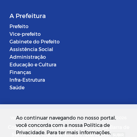
A Prefeitura
Prefeito
Vice-prefeito
Gabinete do Prefeito
Assistência Social
Administração
Educação e Cultura
Finanças
Infra-Estrutura
Saúde
Ao continuar navegando no nosso portal,
Versão do Sistema: 5.0.268
Data da Versão: 18/03/2026
você concorda com a nossa Política de
Copyright © 2026 Prefeitura Municipal de Barra de
Privacidade. Para ter mais informações,
Santa Rosa. Todos os direitos reservados.
SUBIR