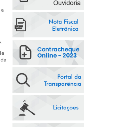
 a
.
ia
 da