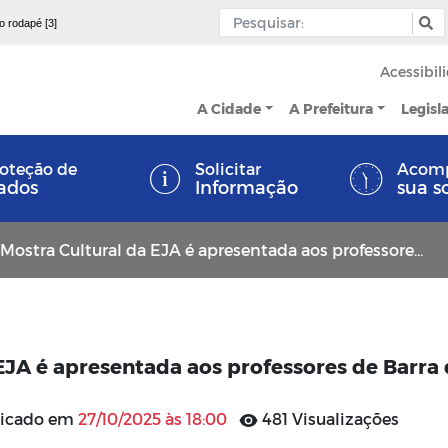
 o rodapé [3]
Acessibil
A Cidade
A Prefeitura
Legisl
oteção de
Solicitar
Acom
ados
Informação
sua s
tra Cultural da EJA é apresentada aos professores de Barra de Santa Rosa
EJA é apresentada aos professores de Barra
licado em
27/10/2025 às 18:00
481 Visualizações