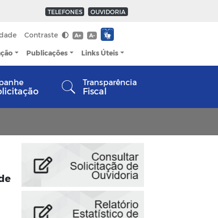
TELEFONES
OUVIDORIA
idade
Contraste
A+
A-
ação
Publicações
Links Úteis
panhe
Transparência
olicitação
Fiscal
 de