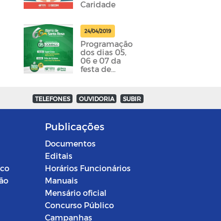
Caridade
24/04/2019
Programação
dos dias 05,
06 e 07 da
festa de
emancipação
da cidade
foram
TELEFONES
OUVIDORIA
SUBIR
divulgadas
Publicações
Documentos
Editais
ico
Horários Funcionários
ção
Manuais
Mensário oficial
Concurso Público
Campanhas