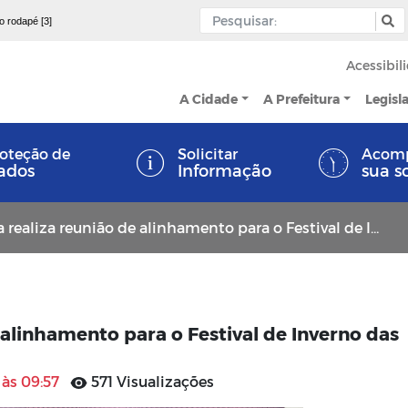
 o rodapé [3]
Acessibil
A Cidade
A Prefeitura
Legisl
oteção de
Solicitar
Acom
ados
Informação
sua s
ealiza reunião de alinhamento para o Festival de Inverno das Serras 2025
 alinhamento para o Festival de Inverno das
 às 09:57
571 Visualizações