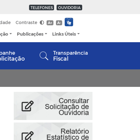
TELEFONES
OUVIDORIA
idade
Contraste
A+
A-
ação
Publicações
Links Úteis
panhe
Transparência
olicitação
Fiscal