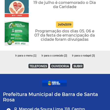
19 de julho é comemorado o Dia
da Caridade
24/04/2019
Programação dos dias 05, 06 e
07 da festa de emancipação da
cidade foram divulgadas
Ir para o menu [1]
Ir para o conteúdo [2]
Ir para o rodapé [3]
TELEFONES
OUVIDORIA
SUBIR
Prefeitura Municipal de Barra de Santa
Rosa
R. Manoel de Souza Lima, 118, Centro