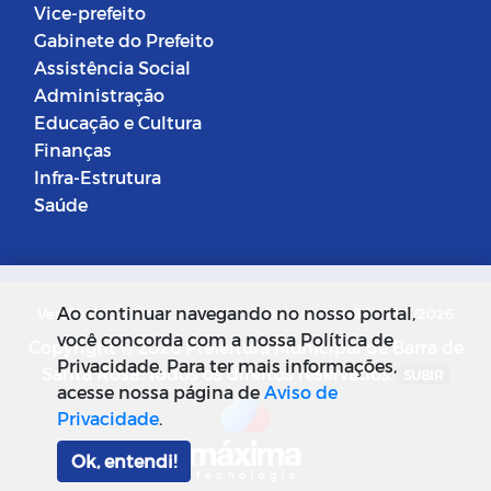
Vice-prefeito
Gabinete do Prefeito
Assistência Social
Administração
Educação e Cultura
Finanças
Infra-Estrutura
Saúde
Ao continuar navegando no nosso portal,
Versão do Sistema: 5.0.268
Data da Versão: 18/03/2026
você concorda com a nossa Política de
Copyright © 2026 Prefeitura Municipal de Barra de
Privacidade. Para ter mais informações,
Santa Rosa. Todos os direitos reservados.
SUBIR
acesse nossa página de
Aviso de
Privacidade
.
Ok, entendi!