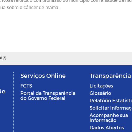
a Rosa reforça o compromisso do município com a saúde da mu
ínua sobre o câncer de mama.
é [3]
Serviços Online
Transparência
FGTS
Licitações
de
Portal da Transparência
Glossário
do Governo Federal
Relatório Estatíst
Solicitar Informa
Acompanhe sua
Informação
Dados Abertos