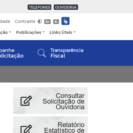
TELEFONES
OUVIDORIA
idade
Contraste
A+
A-
ação
Publicações
Links Úteis
panhe
Transparência
olicitação
Fiscal