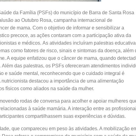
Saúde da Família (PSFs) do município de Barra de Santa Rosa
alusão ao Outubro Rosa, campanha internacional de
cer de mama. Com o objetivo de informar e sensibilizar a
tico precoce, as ações contaram com a participação ativa da
ionistas e médicos.
As atividades incluíram palestras educativa
mas como fatores de risco, sinais e sintomas da doença, além 
me. A equipe enfatizou que o câncer de mama, quando detecta
.
Além das palestras, os PSFs ofereceram atendimentos individ
ção e saúde mental, reconhecendo que o cuidado integral é
 nutricionista destacou a importância de uma alimentação
ios físicos como aliados na saúde da mulher.
movendo rodas de conversa para acolher e apoiar mulheres qu
lacionadas à saúde mamária. A interação entre as profissiona
rticipantes compartilhassem suas experiências e dúvidas.
nidade, que compareceu em peso às atividades. A mobilização e