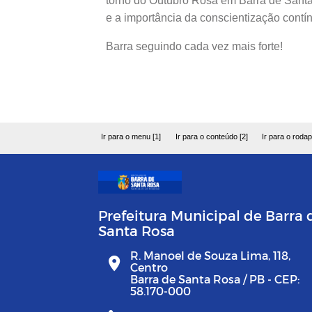
torno do Outubro Rosa em Barra de Sant
e a importância da conscientização cont
Barra seguindo cada vez mais forte!
Ir para o menu [1]
Ir para o conteúdo [2]
Ir para o rodap
Prefeitura Municipal de Barra 
Santa Rosa
R. Manoel de Souza Lima, 118,
Centro
Barra de Santa Rosa / PB - CEP:
58.170-000