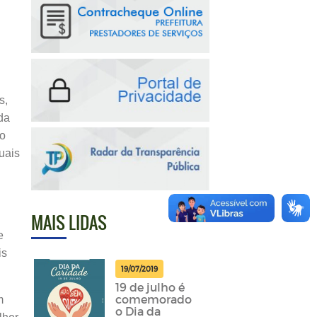
s,
da
do
uais
MAIS LIDAS
e
is
19/07/2019
19 de julho é
comemorado
m
o Dia da