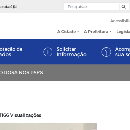
 o rodapé [3]
Acessibil
A Cidade
A Prefeitura
Legisl
oteção de
Solicitar
Acom
ados
Informação
sua s
 ROSA NOS PSF'S
1166 Visualizações