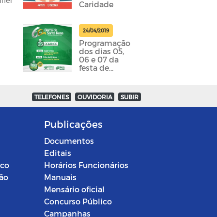
lher
Caridade
24/04/2019
Programação
dos dias 05,
06 e 07 da
festa de
emancipação
da cidade
foram
TELEFONES
OUVIDORIA
SUBIR
divulgadas
Publicações
Documentos
Editais
ico
Horários Funcionários
ção
Manuais
Mensário oficial
Concurso Público
Campanhas