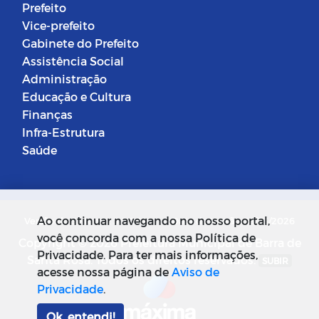
Prefeito
Vice-prefeito
Gabinete do Prefeito
Assistência Social
Administração
Educação e Cultura
Finanças
Infra-Estrutura
Saúde
Ao continuar navegando no nosso portal,
Versão do Sistema: 5.0.268
Data da Versão: 18/03/2026
você concorda com a nossa Política de
Copyright © 2026 Prefeitura Municipal de Barra de
Privacidade. Para ter mais informações,
Santa Rosa. Todos os direitos reservados.
SUBIR
acesse nossa página de
Aviso de
Privacidade
.
Ok, entendi!