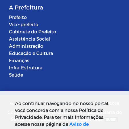
A Prefeitura
Prefeito
Vice-prefeito
Gabinete do Prefeito
Assistência Social
Administração
Educação e Cultura
Finanças
Infra-Estrutura
Saúde
Ao continuar navegando no nosso portal,
Versão do Sistema: 5.0.268
Data da Versão: 18/03/2026
você concorda com a nossa Política de
Copyright © 2026 Prefeitura Municipal de Barra de
Privacidade. Para ter mais informações,
Santa Rosa. Todos os direitos reservados.
SUBIR
acesse nossa página de
Aviso de