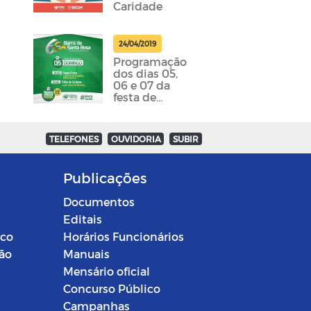
Caridade
24/04/2019
Programação
dos dias 05,
06 e 07 da
festa de
emancipação
da cidade
foram
TELEFONES
OUVIDORIA
SUBIR
divulgadas
Publicações
Documentos
Editais
ico
Horários Funcionários
ção
Manuais
Mensário oficial
Concurso Público
Campanhas