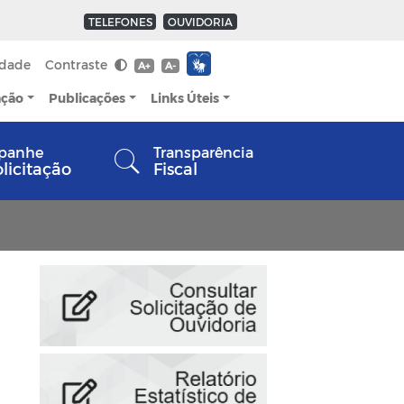
TELEFONES
OUVIDORIA
idade
Contraste
A+
A-
ação
Publicações
Links Úteis
panhe
Transparência
olicitação
Fiscal