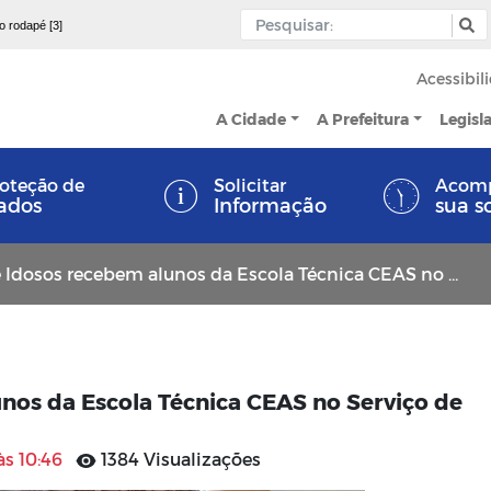
 o rodapé [3]
Acessibil
A Cidade
A Prefeitura
Legisl
oteção de
Solicitar
Acom
ados
Informação
sua s
osos recebem alunos da Escola Técnica CEAS no Serviço de Convivência
nos da Escola Técnica CEAS no Serviço de
às 10:46
1384 Visualizações