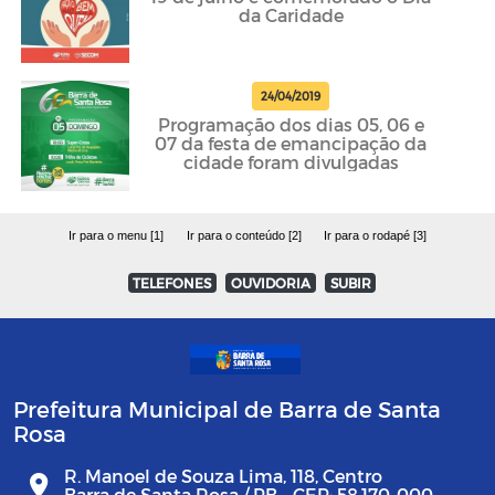
da Caridade
24/04/2019
Programação dos dias 05, 06 e
07 da festa de emancipação da
cidade foram divulgadas
Ir para o menu [1]
Ir para o conteúdo [2]
Ir para o rodapé [3]
TELEFONES
OUVIDORIA
SUBIR
Prefeitura Municipal de Barra de Santa
Rosa
R. Manoel de Souza Lima, 118, Centro
Barra de Santa Rosa / PB - CEP: 58.170-000