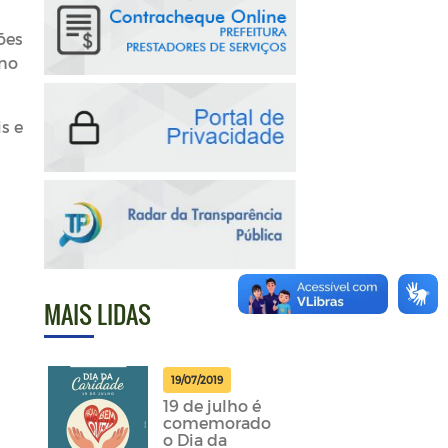
ões
 no
s e
MAIS LIDAS
19/07/2019
19 de julho é
comemorado
o Dia da