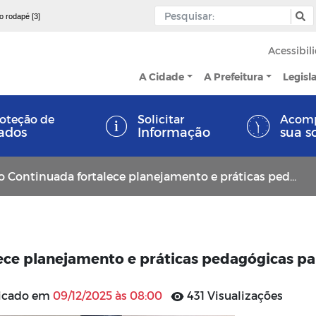
 o rodapé [3]
Acessibil
A Cidade
A Prefeitura
Legisl
oteção de
Solicitar
Acom
ados
Informação
sua s
ntinuada fortalece planejamento e práticas pedagógicas para 2025
ce planejamento e práticas pedagógicas pa
licado em
09/12/2025 às 08:00
431 Visualizações