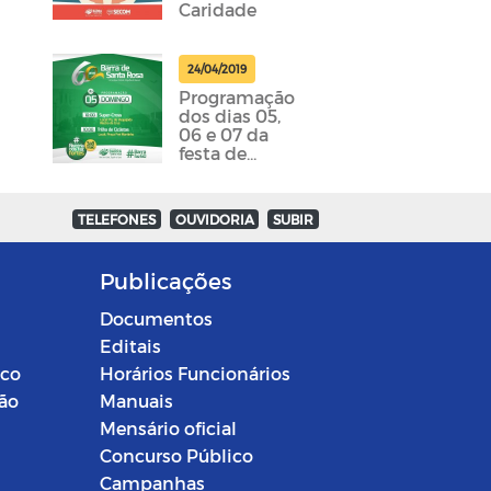
Caridade
24/04/2019
Programação
dos dias 05,
06 e 07 da
festa de
emancipação
da cidade
foram
TELEFONES
OUVIDORIA
SUBIR
divulgadas
Publicações
Documentos
Editais
ico
Horários Funcionários
ção
Manuais
Mensário oficial
Concurso Público
Campanhas