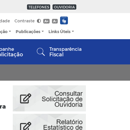
TELEFONES
OUVIDORIA
idade
Contraste
A+
A-
ação
Publicações
Links Úteis
panhe
Transparência
olicitação
Fiscal
ra