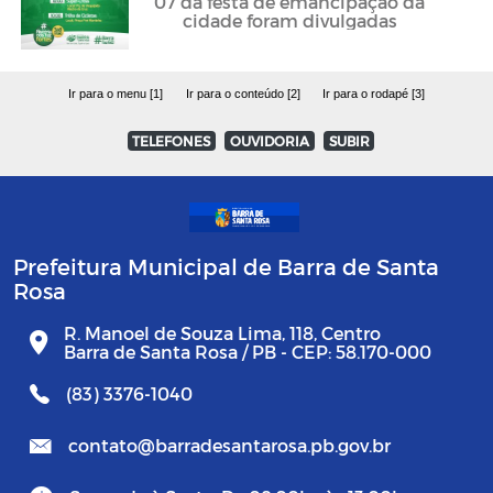
07 da festa de emancipação da
cidade foram divulgadas
Ir para o menu [1]
Ir para o conteúdo [2]
Ir para o rodapé [3]
TELEFONES
OUVIDORIA
SUBIR
Prefeitura Municipal de Barra de Santa
Rosa
R. Manoel de Souza Lima, 118, Centro
Barra de Santa Rosa / PB - CEP: 58.170-000
(83) 3376-1040
contato@barradesantarosa.pb.gov.br