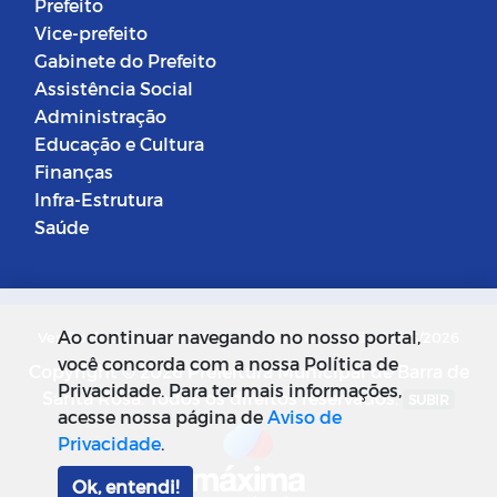
Prefeito
Vice-prefeito
Gabinete do Prefeito
Assistência Social
Administração
Educação e Cultura
Finanças
Infra-Estrutura
Saúde
Ao continuar navegando no nosso portal,
Versão do Sistema: 5.0.268
Data da Versão: 18/03/2026
você concorda com a nossa Política de
Copyright © 2026 Prefeitura Municipal de Barra de
Privacidade. Para ter mais informações,
Santa Rosa. Todos os direitos reservados.
SUBIR
acesse nossa página de
Aviso de
Privacidade
.
Ok, entendi!