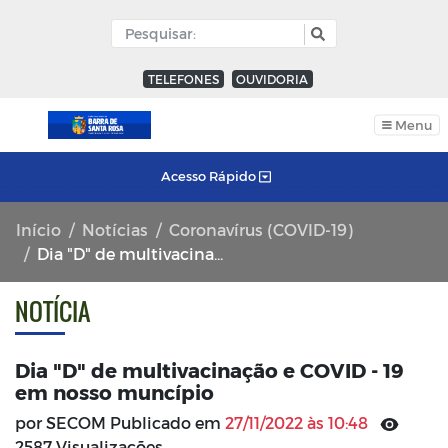
TELEFONES
OUVIDORIA
Menu
Acesso Rápido
Início
Notícias
Coronavírus (COVID-19)
Dia "D" de multivacinação e COVID - 19 em nosso muncípio
NOTÍCIA
Dia "D" de multivacinação e COVID - 19
em nosso muncípio
por SECOM Publicado em
27/11/2022 às 10:48
2587 Visualizações