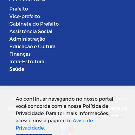
Prefeito
Vice-prefeito
Gabinete do Prefeito
Assistência Social
Administração
Educação e Cultura
Finanças
Infra-Estrutura
Saúde
Ao continuar navegando no nosso portal,
Versão do Sistema: 5.0.268
Data da Versão: 18/03/2026
você concorda com a nossa Política de
Copyright © 2026 Prefeitura Municipal de Barra de
Privacidade. Para ter mais informações,
Santa Rosa. Todos os direitos reservados.
SUBIR
acesse nossa página de
Aviso de
Privacidade
.