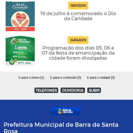
19/07/2019
19 de julho é comemorado o Dia
da Caridade
24/04/2019
Programação dos dias 05, 06 e
07 da festa de emancipação da
cidade foram divulgadas
Ir para o menu [1]
Ir para o conteúdo [2]
Ir para o rodapé [3]
TELEFONES
OUVIDORIA
SUBIR
Prefeitura Municipal de Barra de Santa
Rosa