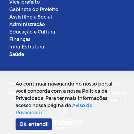
Vice-prefeito
Gabinete do Prefeito
Assistência Social
Administração
Educação e Cultura
Finanças
Infra-Estrutura
Saúde
Ao continuar navegando no nosso portal,
Versão do Sistema: 5.0.268
Data da Versão: 18/03/2026
você concorda com a nossa Política de
Copyright © 2026 Prefeitura Municipal de Barra de
Privacidade. Para ter mais informações,
Santa Rosa. Todos os direitos reservados.
SUBIR
acesse nossa página de
Aviso de
Privacidade
.
Ok, entendi!