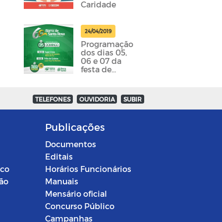
Caridade
24/04/2019
Programação
dos dias 05,
06 e 07 da
festa de
emancipação
da cidade
foram
TELEFONES
OUVIDORIA
SUBIR
divulgadas
Publicações
Documentos
Editais
ico
Horários Funcionários
ção
Manuais
Mensário oficial
Concurso Público
Campanhas