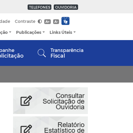
TELEFONES
OUVIDORIA
idade
Contraste
A+
A-
ação
Publicações
Links Úteis
panhe
Transparência
olicitação
Fiscal