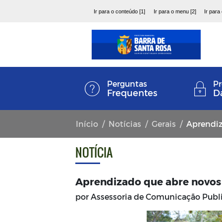
Ir para o conteúdo [1]
Ir para o menu [2]
Ir para
Perguntas
Pr
Frequentes
D
Início
Notícias
Gerais
Aprendiz
NOTÍCIA
Aprendizado que abre novos
por Assessoria de Comunicação Pub