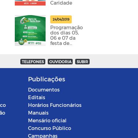
Caridade
24/04/2019
Programação
dos dias 05,
06 e 07 da
festa de
emancipação
da cidade
foram
TELEFONES
OUVIDORIA
SUBIR
divulgadas
Publicações
Documentos
Editais
ico
Horários Funcionários
ção
Manuais
Mensário oficial
Concurso Público
Campanhas