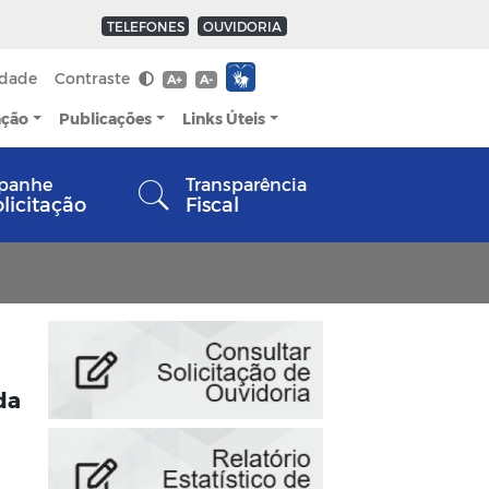
TELEFONES
OUVIDORIA
idade
Contraste
A+
A-
ação
Publicações
Links Úteis
panhe
Transparência
olicitação
Fiscal
da