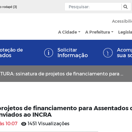
 o rodapé [3]
Acessibil
A Cidade
A Prefeitura
Legisl
oteção de
Solicitar
Acom
ados
Informação
sua s
atura de projetos de financiamento para Assentados da Reforma Agrária que serão enviados ao INCRA
rojetos de financiamento para Assentados 
nviados ao INCRA
às 10:07
1451 Visualizações