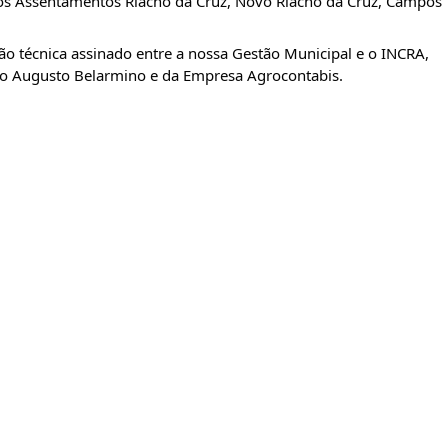
s Assentamentos Riacho da Cruz, Novo Riacho da Cruz, Campos 
ão técnica assinado entre a nossa Gestão Municipal e o INCRA, 
 Augusto Belarmino e da Empresa 
Agrocontabis.