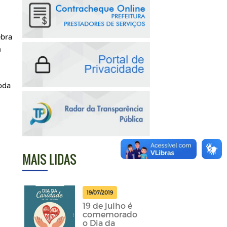
ebra
m
oda
MAIS LIDAS
19/07/2019
19 de julho é
comemorado
o Dia da