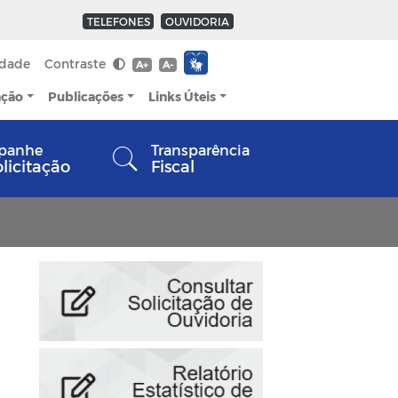
TELEFONES
OUVIDORIA
idade
Contraste
A+
A-
ação
Publicações
Links Úteis
panhe
Transparência
olicitação
Fiscal