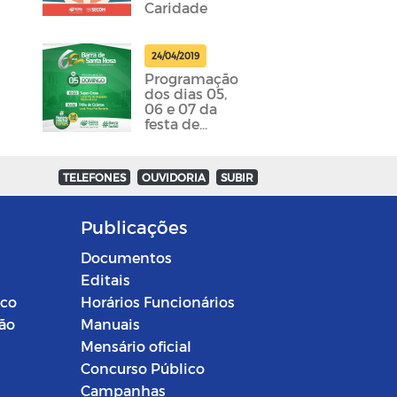
Caridade
24/04/2019
Programação
dos dias 05,
06 e 07 da
festa de
emancipação
da cidade
foram
TELEFONES
OUVIDORIA
SUBIR
divulgadas
Publicações
Documentos
Editais
ico
Horários Funcionários
ção
Manuais
Mensário oficial
Concurso Público
Campanhas