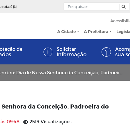
 o rodapé [3]
Acessibil
A Cidade
A Prefeitura
Legisl
oteção de
Solicitar
Acom
ados
Informação
sua s
bro: Dia de Nossa Senhora da Conceição, Padroeira do Município
 Senhora da Conceição, Padroeira do
 às 09:48
2519 Visualizações