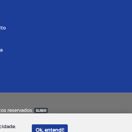
ito
ra
tos reservados.
SUBIR
cidade.
Ok, entendi!