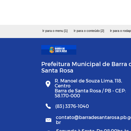
Ir para o menu [1]
Ir para o conteúdo [2]
Ir para o rodap
Prefeitura Municipal de Barra 
Santa Rosa
R. Manoel de Souza Lima, 118,
Centro
Barra de Santa Rosa / PB - CEP:
58.170-000
(83) 3376-1040
contato@barradesantarosa.pb.g
br
Segunda à Sexta: De 08:00hs às