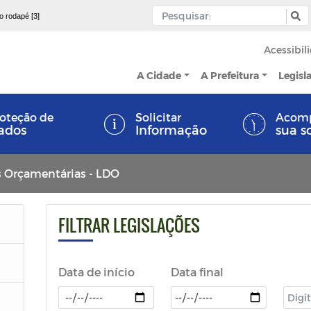
 o rodapé [3]
Acessibil
A Cidade
A Prefeitura
Legisl
oteção de
Solicitar
Acom
ados
Informação
sua s
es Orçamentárias - LDO
FILTRAR LEGISLAÇÕES
Data de início
Data final