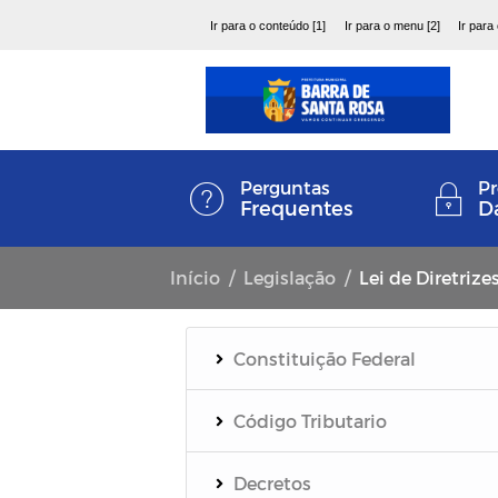
Ir para o conteúdo [1]
Ir para o menu [2]
Ir para
Perguntas
Pr
Frequentes
D
Início
Legislação
Lei de Diretriz
Constituição Federal
Código Tributario
Decretos