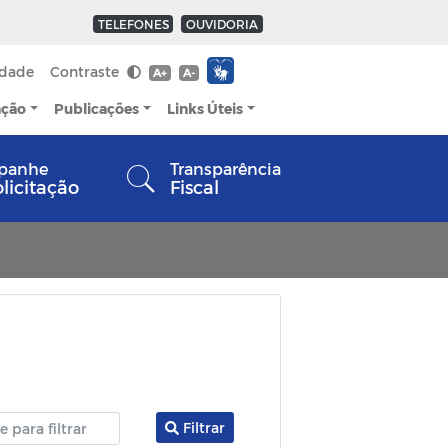
TELEFONES
OUVIDORIA
idade
Contraste
A+
A-
ação
Publicações
Links Úteis
panhe
Transparência
olicitação
Fiscal
Filtrar