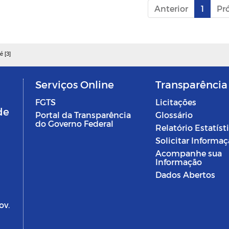
Anterior
1
Pr
é [3]
Serviços Online
Transparência
FGTS
Licitações
de
Portal da Transparência
Glossário
do Governo Federal
Relatório Estatíst
Solicitar Informa
Acompanhe sua
Informação
Dados Abertos
ov.