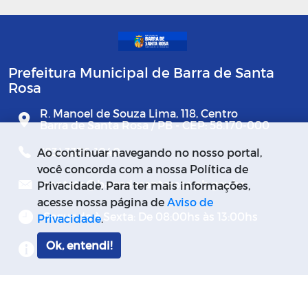
Prefeitura Municipal de Barra de Santa
Rosa
R. Manoel de Souza Lima, 118, Centro
Barra de Santa Rosa / PB - CEP: 58.170-000
(83) 3376-1040
Ao continuar navegando no nosso portal,
você concorda com a nossa Política de
contato@barradesantarosa.pb.gov.br
Privacidade. Para ter mais informações,
acesse nossa página de
Aviso de
Segunda à Sexta: De 08:00hs às 13:00hs
Privacidade
.
Ok, entendi!
Mapa do Site