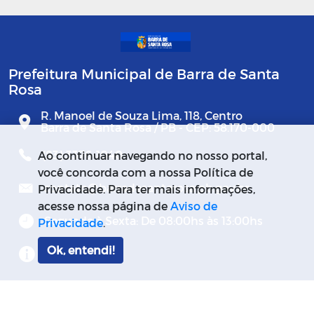
Prefeitura Municipal de Barra de Santa
Rosa
R. Manoel de Souza Lima, 118, Centro
Barra de Santa Rosa / PB - CEP: 58.170-000
(83) 3376-1040
Ao continuar navegando no nosso portal,
você concorda com a nossa Política de
contato@barradesantarosa.pb.gov.br
Privacidade. Para ter mais informações,
acesse nossa página de
Aviso de
Segunda à Sexta: De 08:00hs às 13:00hs
Privacidade
.
Ok, entendi!
Mapa do Site