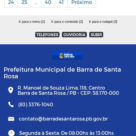
24
25
...
40
41
Próximo
Ir para o menu [1]
Ir para o conteúdo [2]
Ir para o rodapé [3]
TELEFONES
OUVIDORIA
SUBIR
Prefeitura Municipal de Barra de Santa
Rosa
R. Manoel de Souza Lima, 118, Centro
Barra de Santa Rosa / PB - CEP: 58.170-000
(83) 3376-1040
contato@barradesantarosa.pb.gov.br
Segunda à Sexta: De 08:00hs às 13:00hs