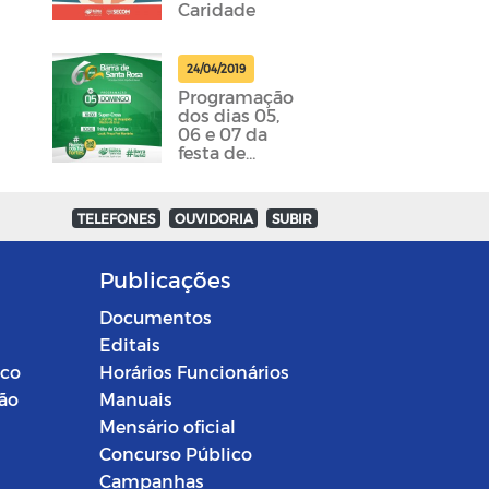
Caridade
24/04/2019
Programação
dos dias 05,
06 e 07 da
festa de
emancipação
da cidade
foram
TELEFONES
OUVIDORIA
SUBIR
divulgadas
Publicações
Documentos
Editais
ico
Horários Funcionários
ção
Manuais
Mensário oficial
Concurso Público
Campanhas