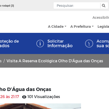
 o rodapé [3]
Acessibil
A Cidade
A Prefeitura
Legisl
oteção de
Solicitar
Acom
ados
Informação
sua s
a
Visita A Reserva Ecológica Olho D’Água das Onças
lho D’Água das Onças
26 às 21:17
101 Visualizações