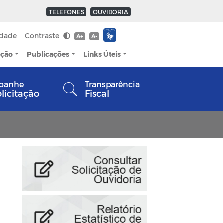
TELEFONES
OUVIDORIA
idade
Contraste
A+
A-
ação
Publicações
Links Úteis
panhe
Transparência
olicitação
Fiscal