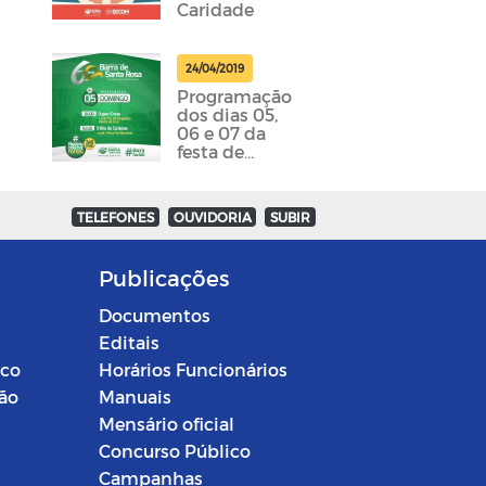
Caridade
24/04/2019
Programação
dos dias 05,
06 e 07 da
festa de
emancipação
da cidade
foram
TELEFONES
OUVIDORIA
SUBIR
divulgadas
Publicações
Documentos
Editais
ico
Horários Funcionários
ção
Manuais
Mensário oficial
Concurso Público
Campanhas