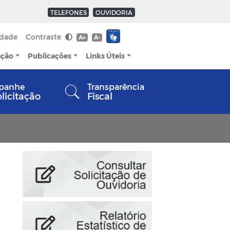
TELEFONES
OUVIDORIA
idade
Contraste
A+
A-
ação
Publicações
Links Úteis
panhe
Transparência
olicitação
Fiscal