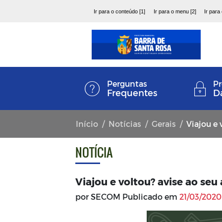
Ir para o conteúdo [1]
Ir para o menu [2]
Ir para
Perguntas
Pr
Frequentes
D
Início
Notícias
Gerais
Viajou e 
NOTÍCIA
Viajou e voltou? avise ao se
por SECOM Publicado em
21/03/2020 