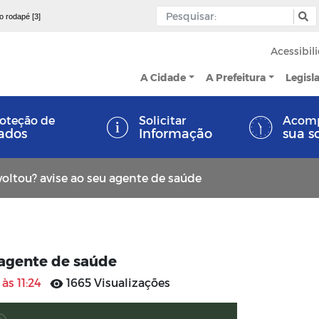
 o rodapé [3]
Acessibil
A Cidade
A Prefeitura
Legisl
oteção de
Solicitar
Acom
ados
Informação
sua s
voltou? avise ao seu agente de saúde
u agente de saúde
às 11:24
1665 Visualizações