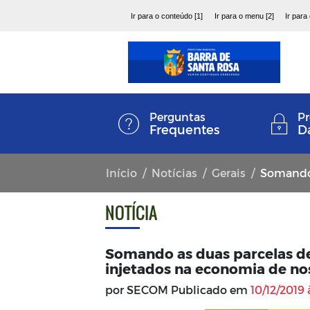
Ir para o conteúdo [1]
Ir para o menu [2]
Ir para
Perguntas
Pr
Frequentes
D
Início
Notícias
Gerais
Somando as duas 
NOTÍCIA
Somando as duas parcelas de 
injetados na economia de no
por SECOM Publicado em
10/12/2019 