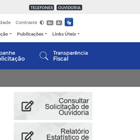
TELEFONES
OUVIDORIA
idade
Contraste
A+
A-
ação
Publicações
Links Úteis
panhe
Transparência
olicitação
Fiscal