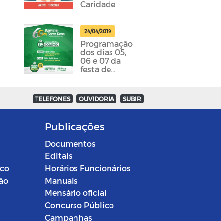
Caridade
24/04/2019
Programação
dos dias 05,
06 e 07 da
festa de
emancipação
da cidade
foram
TELEFONES
OUVIDORIA
SUBIR
divulgadas
Publicações
Documentos
Editais
ico
Horários Funcionários
ção
Manuais
Mensário oficial
Concurso Público
Campanhas