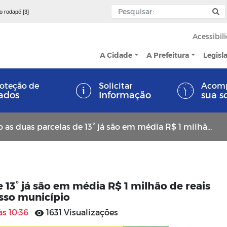
 o rodapé [3]
Acessibil
A Cidade
A Prefeitura
Legisl
oteção de
Solicitar
Acom
ados
Informação
sua s
parcelas de 13° já são em média R$ 1 milhão de reais injetados na economia de nosso município
13° já são em média R$ 1 milhão de reais
sso município
às 10:36
1631 Visualizações