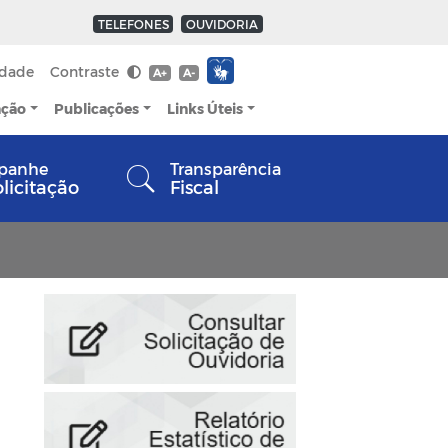
TELEFONES
OUVIDORIA
idade
Contraste
A+
A-
ação
Publicações
Links Úteis
panhe
Transparência
olicitação
Fiscal