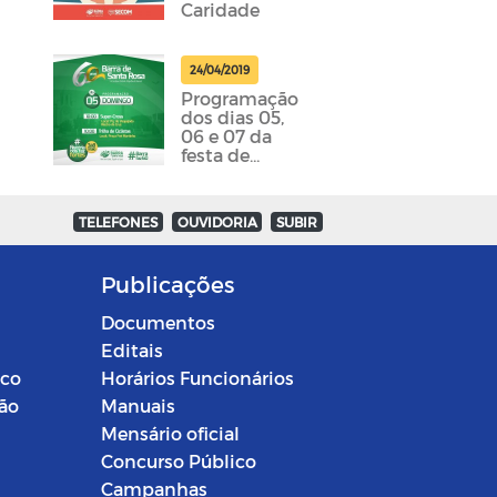
Caridade
24/04/2019
Programação
dos dias 05,
06 e 07 da
festa de
emancipação
da cidade
foram
TELEFONES
OUVIDORIA
SUBIR
divulgadas
Publicações
Documentos
Editais
ico
Horários Funcionários
ção
Manuais
Mensário oficial
Concurso Público
Campanhas