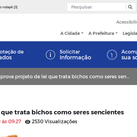
 o rodapé [3]
Acessibil
A Cidade
A Prefeitura
Legisl
oteção de
Solicitar
Acom
ados
Informação
sua s
rova projeto de lei que trata bichos como seres sencientes
 que trata bichos como seres sencientes
 às 09:27
2530 Visualizações