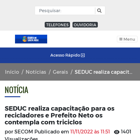
TELEFONES
OUVIDORIA
Menu
Acesso Rápido
Início
Notícias
Gerais
SEDUC realiza capacitação para os recicladores e Prefeito Neto os contempla com triciclos
NOTÍCIA
SEDUC realiza capacitação para os
recicladores e Prefeito Neto os
contempla com triciclos
por SECOM Publicado em
11/11/2022 às 11:51
1401
Visualizações