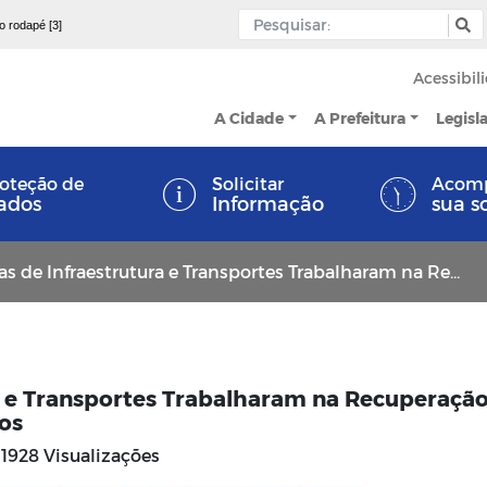
 o rodapé [3]
Acessibil
A Cidade
A Prefeitura
Legisl
oteção de
Solicitar
Acom
ados
Informação
sua s
 Infraestrutura e Transportes Trabalharam na Recuperação de Ruas e Retirada de Entulhos
ra e Transportes Trabalharam na Recuperaçã
os
1928 Visualizações