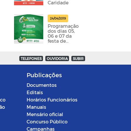
Caridade
24/04/2019
Programação
dos dias 05,
06 e 07 da
festa de
emancipação
da cidade
foram
TELEFONES
OUVIDORIA
SUBIR
divulgadas
Publicações
Documentos
Editais
ico
Horários Funcionários
ção
Manuais
Mensário oficial
Concurso Público
Campanhas