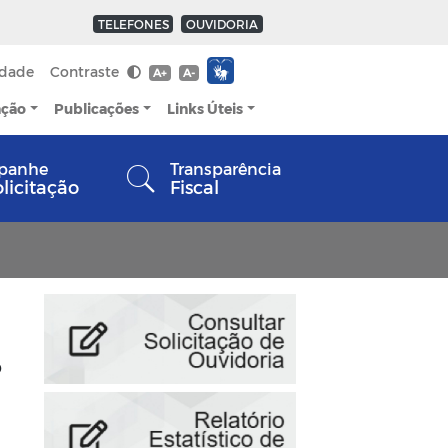
TELEFONES
OUVIDORIA
idade
Contraste
A+
A-
ação
Publicações
Links Úteis
panhe
Transparência
olicitação
Fiscal
o