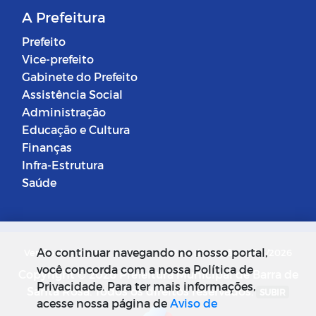
A Prefeitura
Prefeito
Vice-prefeito
Gabinete do Prefeito
Assistência Social
Administração
Educação e Cultura
Finanças
Infra-Estrutura
Saúde
Ao continuar navegando no nosso portal,
Versão do Sistema: 5.0.268
Data da Versão: 18/03/2026
você concorda com a nossa Política de
Copyright © 2026 Prefeitura Municipal de Barra de
Privacidade. Para ter mais informações,
Santa Rosa. Todos os direitos reservados.
SUBIR
acesse nossa página de
Aviso de