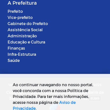
A Prefeitura
Prefeito
Vice-prefeito
Gabinete do Prefeito
Assistência Social
Administração
Educação e Cultura
Finanças
Infra-Estrutura
Saúde
Ao continuar navegando no nosso portal,
Versão do Sistema: 5.0.268
Data da Versão: 18/03/2026
você concorda com a nossa Política de
Copyright © 2026 Prefeitura Municipal de Barra de
Privacidade. Para ter mais informações,
Santa Rosa. Todos os direitos reservados.
SUBIR
acesse nossa página de
Aviso de
Privacidade
.