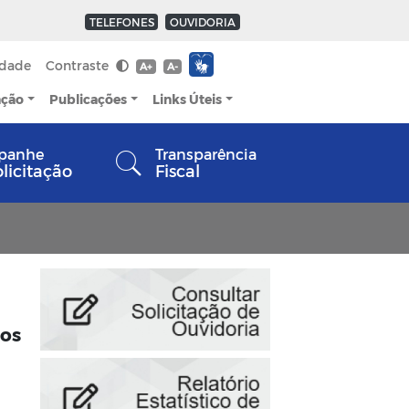
TELEFONES
OUVIDORIA
idade
Contraste
A+
A-
ação
Publicações
Links Úteis
panhe
Transparência
olicitação
Fiscal
nos