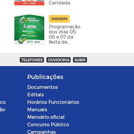
Caridade
24/04/2019
Programação
dos dias 05,
06 e 07 da
festa de
emancipação
da cidade
foram
TELEFONES
OUVIDORIA
SUBIR
divulgadas
Publicações
Documentos
Editais
ico
Horários Funcionários
ção
Manuais
Mensário oficial
Concurso Público
Campanhas