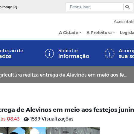
 o rodapé [3]
Acessibil
A Cidade
A Prefeitura
Legisl
oteção de
Solicitar
Acom
ados
Informação
sua s
cultura realiza entrega de Alevinos em meio aos festejos juninos
ntrega de Alevinos em meio aos festejos juni
 às 08:43
1539 Visualizações