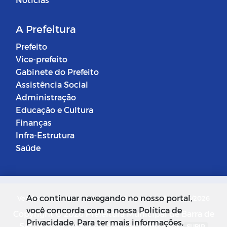
A Prefeitura
Prefeito
Vice-prefeito
Gabinete do Prefeito
Assistência Social
Administração
Educação e Cultura
Finanças
Infra-Estrutura
Saúde
Ao continuar navegando no nosso portal,
Versão do Sistema: 5.0.268
Data da Versão: 18/03/2026
você concorda com a nossa Política de
Copyright © 2026 Prefeitura Municipal de Barra de
Privacidade. Para ter mais informações,
Santa Rosa. Todos os direitos reservados.
SUBIR