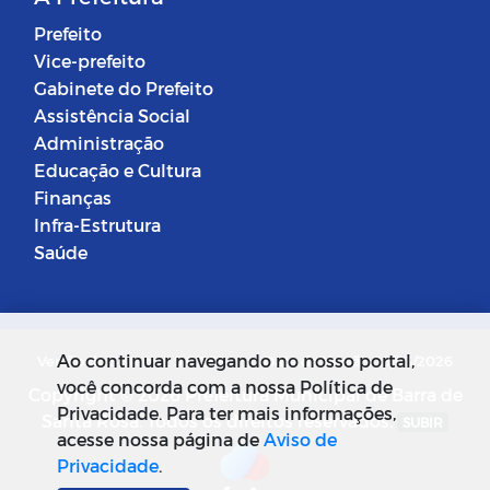
Prefeito
Vice-prefeito
Gabinete do Prefeito
Assistência Social
Administração
Educação e Cultura
Finanças
Infra-Estrutura
Saúde
Ao continuar navegando no nosso portal,
Versão do Sistema: 5.0.268
Data da Versão: 18/03/2026
você concorda com a nossa Política de
Copyright © 2026 Prefeitura Municipal de Barra de
Privacidade. Para ter mais informações,
Santa Rosa. Todos os direitos reservados.
SUBIR
acesse nossa página de
Aviso de
Privacidade
.