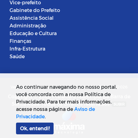
Vice-prefeito
Gabinete do Prefeito
Assistência Social
Administração
Educação e Cultura
Finanças
Infra-Estrutura
Saúde
Ao continuar navegando no nosso portal,
Versão do Sistema: 5.0.268
Data da Versão: 18/03/2026
você concorda com a nossa Política de
Copyright © 2026 Prefeitura Municipal de Barra de
Privacidade. Para ter mais informações,
Santa Rosa. Todos os direitos reservados.
SUBIR
acesse nossa página de
Aviso de
Privacidade
.
Ok, entendi!