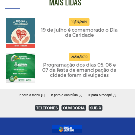
MAIS LIDAS
19/07/2019
19 de julho é comemorado o Dia
da Caridade
24/04/2019
Programação dos dias 05, 06 e
07 da festa de emancipação da
cidade foram divulgadas
Ir para o menu [1]
Ir para o conteúdo [2]
Ir para o rodapé [3]
TELEFONES
OUVIDORIA
SUBIR