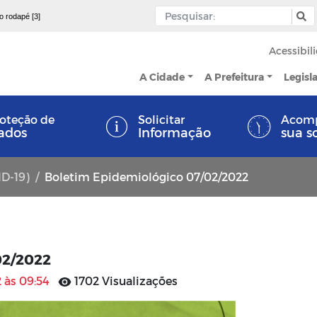
 o rodapé [3]
Acessibil
A Cidade
A Prefeitura
Legisl
oteção de
Solicitar
Acom
ados
Informação
sua s
ID-19)
Boletim Epidemiológico 07/02/2022
02/2022
 às 09:54
1702 Visualizações