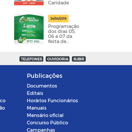
Caridade
24/04/2019
Programação
dos dias 05,
06 e 07 da
festa de
emancipação
da cidade
foram
TELEFONES
OUVIDORIA
SUBIR
divulgadas
Publicações
Documentos
Editais
ico
Horários Funcionários
ção
Manuais
Mensário oficial
Concurso Público
Campanhas