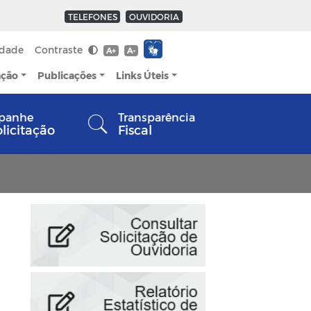
TELEFONES
OUVIDORIA
idade
Contraste
A+
A-
ação
Publicações
Links Úteis
panhe
Transparência
olicitação
Fiscal