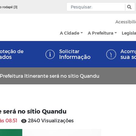
 o rodapé [3]
Acessibil
A Cidade
A Prefeitura
Legisl
oteção de
Solicitar
Acom
ados
Informação
sua s
refeitura Itinerante será no sítio Quandu
e será no sítio Quandu
às 08:51
2840 Visualizações