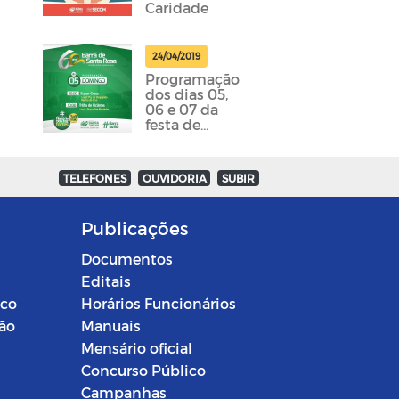
Caridade
24/04/2019
Programação
dos dias 05,
06 e 07 da
festa de
emancipação
da cidade
foram
TELEFONES
OUVIDORIA
SUBIR
divulgadas
Publicações
Documentos
Editais
ico
Horários Funcionários
ção
Manuais
Mensário oficial
Concurso Público
Campanhas