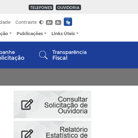
TELEFONES
OUVIDORIA
idade
Contraste
A+
A-
ação
Publicações
Links Úteis
panhe
Transparência
olicitação
Fiscal