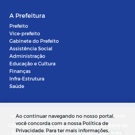
A Prefeitura
Prefeito
Vice-prefeito
Gabinete do Prefeito
Assistência Social
Administração
Educação e Cultura
Finanças
Infra-Estrutura
Saúde
Ao continuar navegando no nosso portal,
Versão do Sistema: 5.0.268
Data da Versão: 18/03/2026
você concorda com a nossa Política de
Copyright © 2026 Prefeitura Municipal de Barra de
Privacidade. Para ter mais informações,
Santa Rosa. Todos os direitos reservados.
SUBIR