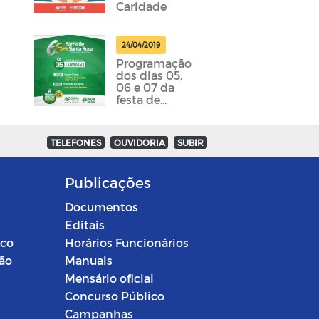
Caridade
24/04/2019
Programação
dos dias 05,
06 e 07 da
festa de
emancipação
da cidade
foram
TELEFONES
OUVIDORIA
SUBIR
divulgadas
Publicações
Documentos
Editais
ico
Horários Funcionários
ção
Manuais
Mensário oficial
Concurso Público
Campanhas