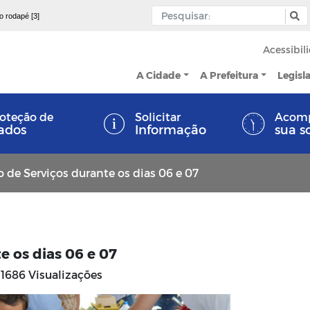
 o rodapé [3]
Acessibil
A Cidade
A Prefeitura
Legisl
oteção de
Solicitar
Acom
ados
Informação
sua s
 de Serviços durante os dias 06 e 07
e os dias 06 e 07
1686 Visualizações