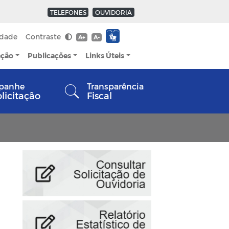
TELEFONES
OUVIDORIA
idade
Contraste
A+
A-
ação
Publicações
Links Úteis
panhe
Transparência
olicitação
Fiscal