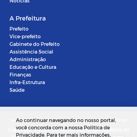
Notícias
A Prefeitura
Prefeito
Vice-prefeito
Gabinete do Prefeito
Assistência Social
Administração
Educação e Cultura
Finanças
Infra-Estrutura
Saúde
Ao continuar navegando no nosso portal,
Versão do Sistema: 5.0.268
Data da Versão: 18/03/2026
você concorda com a nossa Política de
Copyright © 2026 Prefeitura Municipal de Barra de
Privacidade. Para ter mais informações,
Santa Rosa. Todos os direitos reservados.