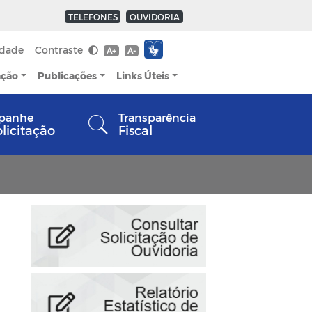
TELEFONES
OUVIDORIA
idade
Contraste
A+
A-
ação
Publicações
Links Úteis
panhe
Transparência
olicitação
Fiscal