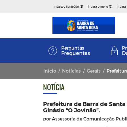
Ir para o conteúdo [1]
Ir para o menu [2]
Ir para
Perguntas
Pr
Frequentes
D
Início
Notícias
Gerais
Prefeitura de
NOTÍCIA
Prefeitura de Barra de Santa 
Ginásio “O Jovinão”.
por Assessoria de Comunicação Pub