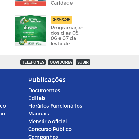
Caridade
24/04/2019
Programação
dos dias 05,
06 e 07 da
festa de
emancipação
da cidade
foram
TELEFONES
OUVIDORIA
SUBIR
divulgadas
Publicações
Documentos
Editais
ico
Horários Funcionários
ção
Manuais
Mensário oficial
Concurso Público
Campanhas