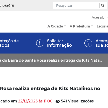
 o rodapé [3]
Acessibil
A Cidade
A Prefeitura
Legisl
oteção de
Solicitar
Acom
ados
Informação
sua s
 Barra de Santa Rosa realiza entrega de Kits Natalinos no Ginásio “O Jovinão”.
Rosa realiza entrega de Kits Natalinos no
licado em
22/12/2025 às 11:00
541 Visualizações