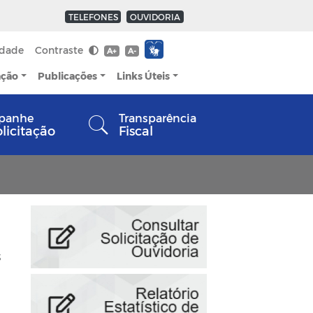
TELEFONES
OUVIDORIA
idade
Contraste
A+
A-
ação
Publicações
Links Úteis
panhe
Transparência
olicitação
Fiscal
s