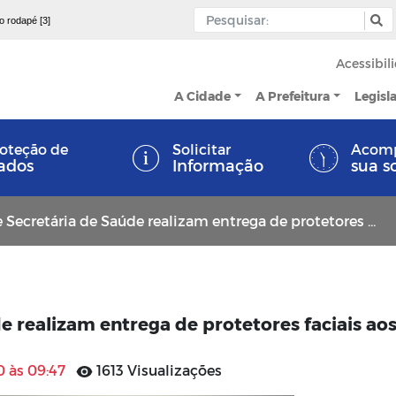
 o rodapé [3]
Acessibil
A Cidade
A Prefeitura
Legisl
oteção de
Solicitar
Acom
ados
Informação
sua s
retária de Saúde realizam entrega de protetores faciais aos profissionais da saúde
e realizam entrega de protetores faciais ao
 às 09:47
1613 Visualizações