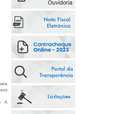
pela
osso
. A