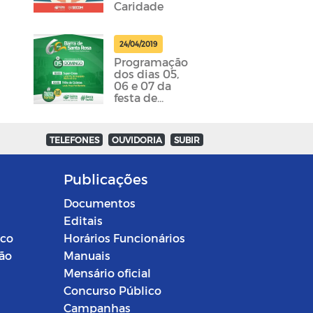
Caridade
24/04/2019
Programação
dos dias 05,
06 e 07 da
festa de
emancipação
da cidade
foram
TELEFONES
OUVIDORIA
SUBIR
divulgadas
Publicações
Documentos
Editais
ico
Horários Funcionários
ção
Manuais
Mensário oficial
Concurso Público
Campanhas