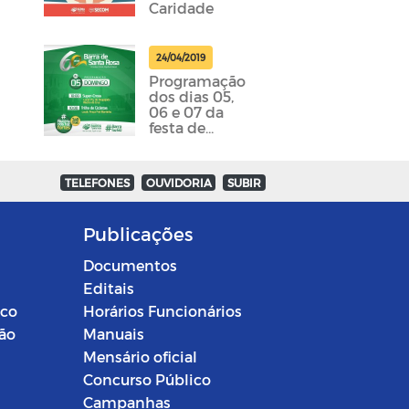
Caridade
24/04/2019
Programação
dos dias 05,
06 e 07 da
festa de
emancipação
da cidade
foram
TELEFONES
OUVIDORIA
SUBIR
divulgadas
Publicações
Documentos
Editais
ico
Horários Funcionários
ção
Manuais
Mensário oficial
Concurso Público
Campanhas