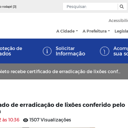
 o rodapé [3]
Acessibil
A Cidade
A Prefeitura
Legisl
oteção de
Solicitar
Acom
ados
Informação
sua s
ecebe certificado de erradicação de lixões conferido pelo Ministério Público da Paraíba
ado de erradicação de lixões conferido pelo
a
 às 10:36
1507 Visualizações