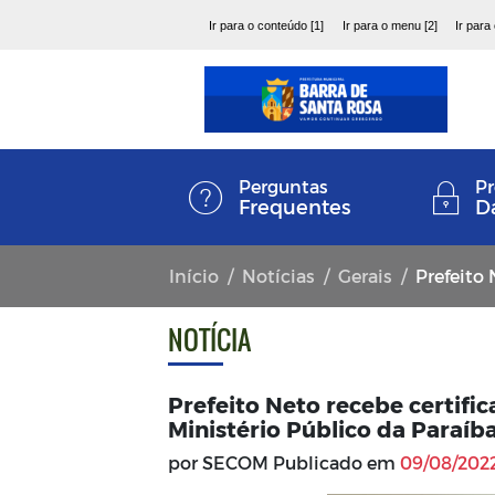
Ir para o conteúdo [1]
Ir para o menu [2]
Ir para
Perguntas
Pr
Frequentes
D
Início
Notícias
Gerais
Prefeito Neto r
NOTÍCIA
Prefeito Neto recebe certific
Ministério Público da Paraíb
por SECOM Publicado em
09/08/2022