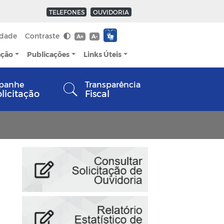
TELEFONES
OUVIDORIA
idade
Contraste
A+
A-
ação
Publicações
Links Úteis
panhe
Transparência
olicitação
Fiscal